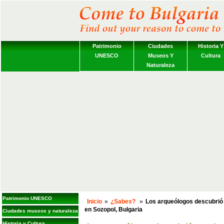
Patrimonio
Ciudades
Historia Y
UNESCO
Museos Y
Cultura
Naturaleza
Patrimonio UNESCO
Inicio
»
¿Sabes?
»
Los arqueólogos descubrió 
en Sozopol, Bulgaria
Ciudades museos y naturaleza
Historia y Cultura