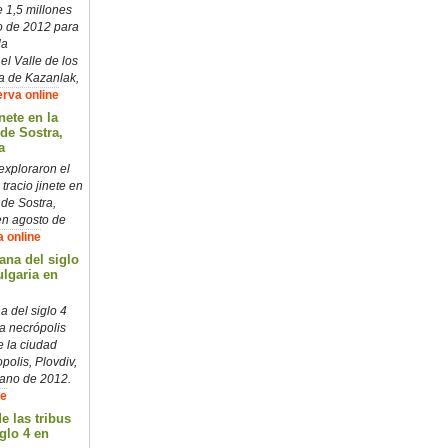
 1,5 millones
o de 2012 para
la
 el Valle de los
ca de Kazanlak,
rva online
inete en la
de Sostra,
a
exploraron el
 tracio jinete en
de Sostra,
en agosto de
 online
na del siglo
ulgaria en
 del siglo 4
a necrópolis
 la ciudad
polis, Plovdiv,
rano de 2012.
ne
e las tribus
glo 4 en