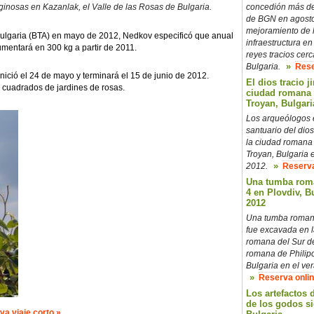
aginosas en Kazanlak, el Valle de las Rosas de Bulgaria.
concedión más de
de BGN en agost
mejoramiento de 
 Bulgaria (BTA) en mayo de 2012, Nedkov especificó que anual
infraestructura en
umentará en 300 kg a partir de 2011.
reyes tracios cer
»
Bulgaria.
Rese
ició el 24 de mayo y terminará el 15 de junio de 2012.
El dios tracio j
 cuadrados de jardines de rosas.
ciudad romana 
Troyan, Bulgari
Los arqueólogos 
santuario del dios
la ciudad romana 
Troyan, Bulgaria 
»
2012.
Reserva
Una tumba roma
4 en Plovdiv, B
2012
Una tumba romana
fue excavada en l
romana del Sur de
romana de Philipo
Bulgaria en el ve
»
Reserva onli
Los artefactos d
de los godos si
a viaje corto »