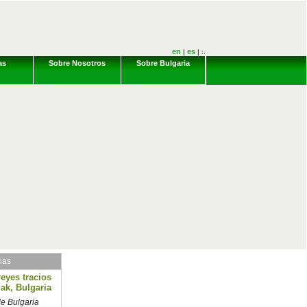
en
es
|
| :.
as
Sobre Nosotros
Sobre Bulgaria
ias
reyes tracios
ak, Bulgaria
e Bulgaria