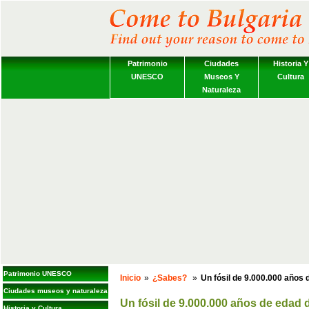
Patrimonio
Ciudades
Historia Y
UNESCO
Museos Y
Cultura
Naturaleza
Patrimonio UNESCO
Inicio
»
¿Sabes?
»
Un fósil de 9.000.000 años 
Ciudades museos y naturaleza
Un fósil de 9.000.000 años de edad d
Historia y Cultura