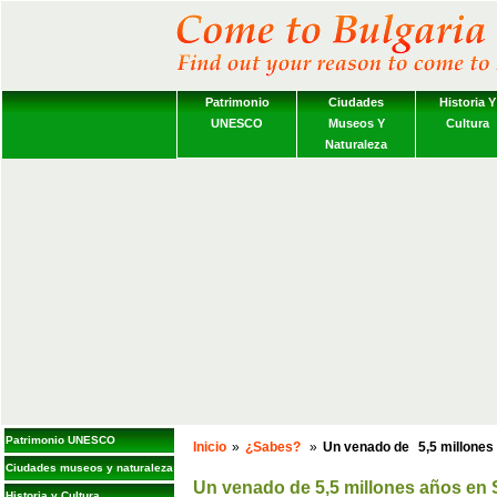
Patrimonio
Ciudades
Historia Y
UNESCO
Museos Y
Cultura
Naturaleza
Patrimonio UNESCO
Inicio
»
¿Sabes?
»
Un venado de
5,5 millones
Ciudades museos y naturaleza
Un venado de
5,5 millones años
en 
Historia y Cultura