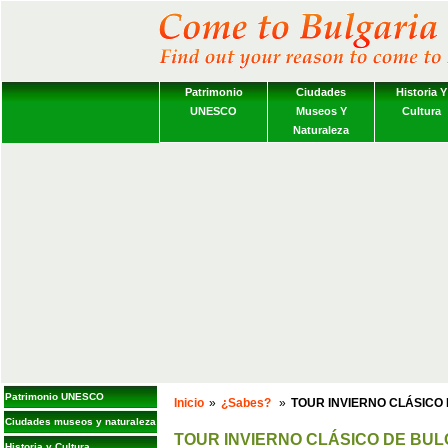
Patrimonio
Ciudades
Historia Y
UNESCO
Museos Y
Cultura
Naturaleza
Patrimonio UNESCO
Inicio
»
¿Sabes?
»
TOUR INVIERNO CLÁSICO 
Ciudades museos y naturaleza
TOUR INVIERNO CLÁSICO DE BUL
Historia y Cultura