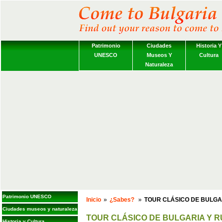
Patrimonio
Ciudades
Historia Y
UNESCO
Museos Y
Cultura
Naturaleza
Patrimonio UNESCO
Inicio
»
¿Sabes?
»
TOUR CLÁSICO DE BULGA
Ciudades museos y naturaleza
TOUR CLÁSICO DE BULGARIA Y R
Historia y Cultura