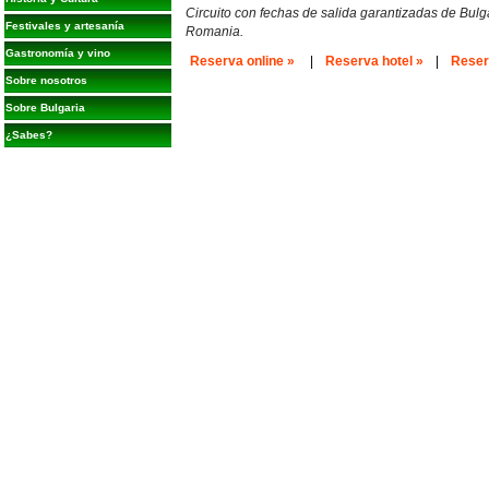
Circuito con fechas de salida garantizadas de Bul
Festivales y artesanía
Romania.
Gastronomía y vino
Reserva online »
|
Reserva hotel »
|
Reserv
Sobre nosotros
Sobre Bulgaria
¿Sabes?