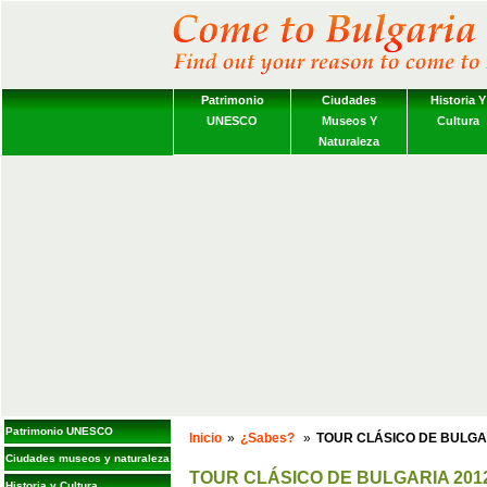
Patrimonio
Ciudades
Historia Y
UNESCO
Museos Y
Cultura
Naturaleza
Patrimonio UNESCO
Inicio
»
¿Sabes?
»
TOUR CLÁSICO DE BULGA
Ciudades museos y naturaleza
TOUR CLÁSICO DE BULGARIA 201
Historia y Cultura