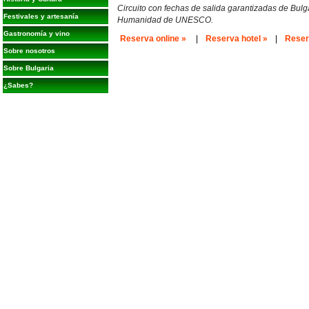
Circuito con fechas de salida garantizadas de Bul
Festivales y artesanía
Humanidad de UNESCO.
Gastronomía y vino
Reserva online »
|
Reserva hotel »
|
Reserv
Sobre nosotros
Sobre Bulgaria
¿Sabes?