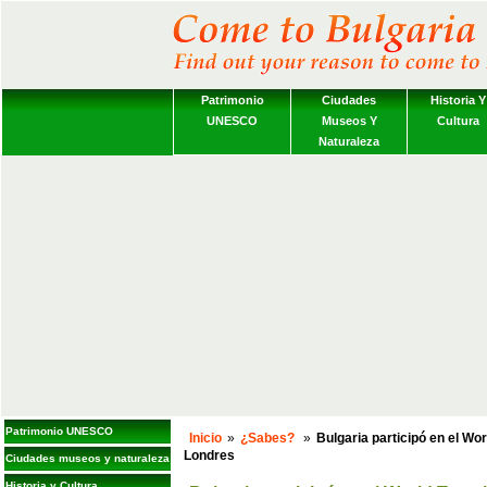
Patrimonio
Ciudades
Historia Y
UNESCO
Museos Y
Cultura
Naturaleza
Patrimonio UNESCO
Inicio
»
¿Sabes?
»
Bulgaria participó en el W
Londres
Ciudades museos y naturaleza
Historia y Cultura