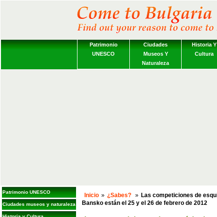
Patrimonio
Ciudades
Historia Y
UNESCO
Museos Y
Cultura
Naturaleza
Patrimonio UNESCO
Inicio
»
¿Sabes?
»
Las competiciones de esquí
Bansko están el 25 y el 26 de febrero de 2012
Ciudades museos y naturaleza
Historia y Cultura