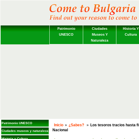
Patrimonio
Ciudades
Historia Y
UNESCO
Museos Y
Cultura
Naturaleza
Patrimonio UNESCO
Inicio
»
¿Sabes?
»
Los tesoros tracios hasta f
Nacional
Ciudades museos y naturaleza
Historia y Cultura